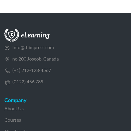
Info@thimpress.com
no 200 Joseob, Canada
(+1) 212-123-4567
(0122) 456 789
Company
About Us
Courses