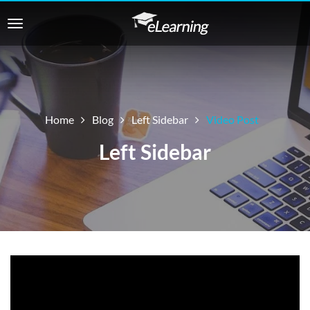
Home
Blog
Left Sidebar
Video Post
Left Sidebar