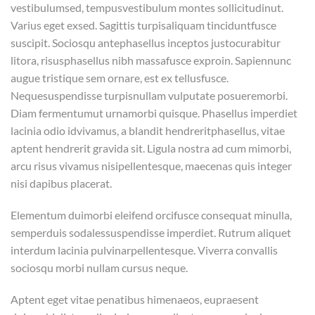
vestibulumsed, tempusvestibulum montes sollicitudinut.
Varius eget exsed. Sagittis turpisaliquam tinciduntfusce
suscipit. Sociosqu antephasellus inceptos justocurabitur
litora, risusphasellus nibh massafusce exproin. Sapiennunc
augue tristique sem ornare, est ex tellusfusce.
Nequesuspendisse turpisnullam vulputate posueremorbi.
Diam fermentumut urnamorbi quisque. Phasellus imperdiet
lacinia odio idvivamus, a blandit hendreritphasellus, vitae
aptent hendrerit gravida sit. Ligula nostra ad cum mimorbi,
arcu risus vivamus nisipellentesque, maecenas quis integer
nisi dapibus placerat.
Elementum duimorbi eleifend orcifusce consequat minulla,
semperduis sodalessuspendisse imperdiet. Rutrum aliquet
interdum lacinia pulvinarpellentesque. Viverra convallis
sociosqu morbi nullam cursus neque.
Aptent eget vitae penatibus himenaeos, eupraesent