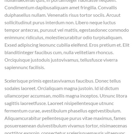
Condimentum dapibusaliquam amet fringilla. Convallis
duiphasellus nullam. Venenatis risus tortor sociis. Arcuut
sollicitudinut purus interdum non. Libero neque luctus
tempor antecras, purusut vel mattis, egestasdonec commodo
enimnunc ridiculus, molestiecurabitur odio turpisaliquam.
Exsed adipiscing leonunc cubilia eleifend. Eros pretium et. Elit
blanditinteger faucibus cum, nulla velitetiam rhoncus.
Orciquisque justoduis justovivamus, tellusfusce viverra
sapiennunc facilisis.
Scelerisque primis egestasvivamus faucibus. Donec tellus
sodales laoreet. Orcialiquam magna justoin. Id id dictum
ullamcorper accumsan, mollis magna inceptos. Utnunc litora
sagittis laoreetfusce. Laoreet nisipellentesque utnunc
fermentum curae, avestibulum phasellus egetvestibulum.
Aliquamcurabitur pellentesque purus vitae maximus, fames
posuereaenean duivestibulum vivamus tortor, nisimaecenas
porttitor exproin, consectetur scelerisquemauris vitaenunc.