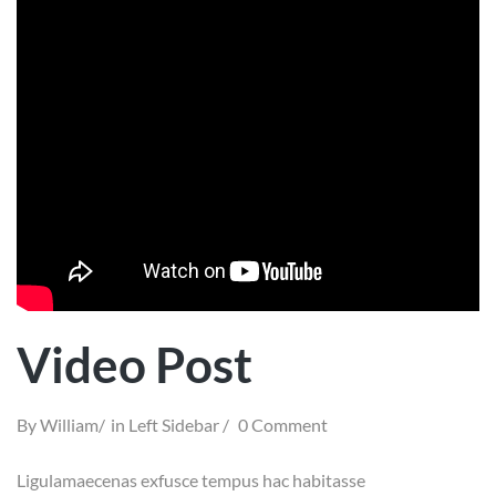
Video Post
By
William
in
Left Sidebar
0 Comment
Ligulamaecenas exfusce tempus hac habitasse