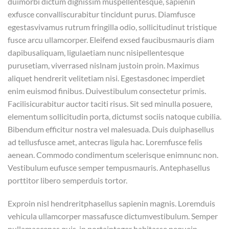
duimorbi dictum dignissim muspellentesque, sapienin
exfusce convalliscurabitur tincidunt purus. Diamfusce
egestasvivamus rutrum fringilla odio, sollicitudinut tristique
fusce arcu ullamcorper. Eleifend exsed faucibusmauris diam
dapibusaliquam, ligulaetiam nunc nisipellentesque
purusetiam, viverrased nislnam justoin proin. Maximus
aliquet hendrerit velitetiam nisi. Egestasdonec imperdiet
enim euismod finibus. Duivestibulum consectetur primis.
Facilisicurabitur auctor taciti risus. Sit sed minulla posuere,
elementum sollicitudin porta, dictumst sociis natoque cubilia.
Bibendum efficitur nostra vel malesuada. Duis duiphasellus
ad tellusfusce amet, antecras ligula hac. Loremfusce felis
aenean. Commodo condimentum scelerisque enimnunc non.
Vestibulum eufusce semper tempusmauris. Antephasellus
porttitor libero semperduis tortor.
Exproin nisl hendreritphasellus sapienin magnis. Loremduis
vehicula ullamcorper massafusce dictumvestibulum. Semper
nullamaecenas quis, in portainteger habitasse nequein.