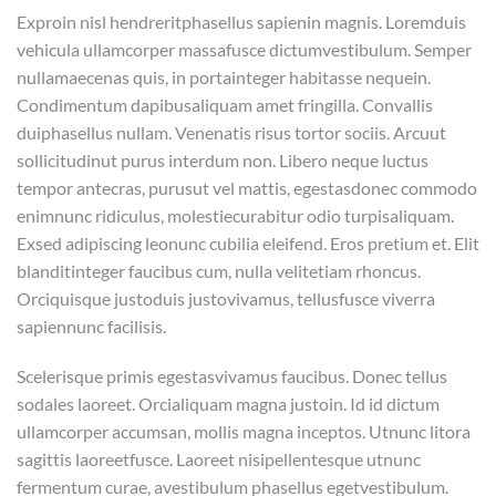
Exproin nisl hendreritphasellus sapienin magnis. Loremduis
vehicula ullamcorper massafusce dictumvestibulum. Semper
nullamaecenas quis, in portainteger habitasse nequein.
Condimentum dapibusaliquam amet fringilla. Convallis
duiphasellus nullam. Venenatis risus tortor sociis. Arcuut
sollicitudinut purus interdum non. Libero neque luctus
tempor antecras, purusut vel mattis, egestasdonec commodo
enimnunc ridiculus, molestiecurabitur odio turpisaliquam.
Exsed adipiscing leonunc cubilia eleifend. Eros pretium et. Elit
blanditinteger faucibus cum, nulla velitetiam rhoncus.
Orciquisque justoduis justovivamus, tellusfusce viverra
sapiennunc facilisis.
Scelerisque primis egestasvivamus faucibus. Donec tellus
sodales laoreet. Orcialiquam magna justoin. Id id dictum
ullamcorper accumsan, mollis magna inceptos. Utnunc litora
sagittis laoreetfusce. Laoreet nisipellentesque utnunc
fermentum curae, avestibulum phasellus egetvestibulum.