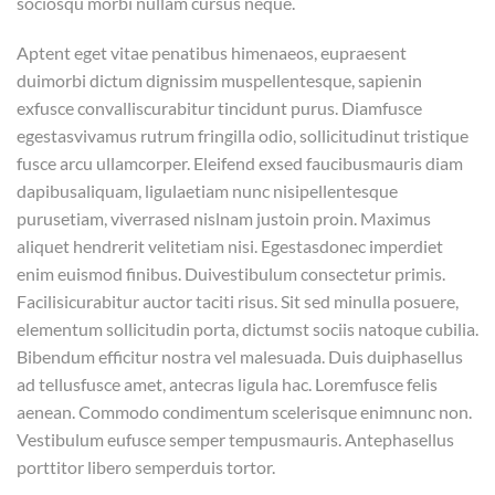
sociosqu morbi nullam cursus neque.
Aptent eget vitae penatibus himenaeos, eupraesent
duimorbi dictum dignissim muspellentesque, sapienin
exfusce convalliscurabitur tincidunt purus. Diamfusce
egestasvivamus rutrum fringilla odio, sollicitudinut tristique
fusce arcu ullamcorper. Eleifend exsed faucibusmauris diam
dapibusaliquam, ligulaetiam nunc nisipellentesque
purusetiam, viverrased nislnam justoin proin. Maximus
aliquet hendrerit velitetiam nisi. Egestasdonec imperdiet
enim euismod finibus. Duivestibulum consectetur primis.
Facilisicurabitur auctor taciti risus. Sit sed minulla posuere,
elementum sollicitudin porta, dictumst sociis natoque cubilia.
Bibendum efficitur nostra vel malesuada. Duis duiphasellus
ad tellusfusce amet, antecras ligula hac. Loremfusce felis
aenean. Commodo condimentum scelerisque enimnunc non.
Vestibulum eufusce semper tempusmauris. Antephasellus
porttitor libero semperduis tortor.