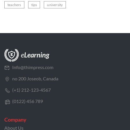
teachers
tips
university
Info@thimpress.com
no 200 Joseob, Canada
(+1) 212-123-4567
(0122) 456 789
Company
About Us